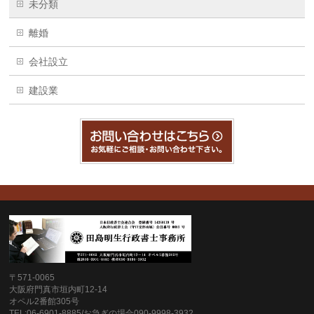
未分類
離婚
会社設立
建設業
〒571-0065
大阪府門真市垣内町12-14
オペル2番館305号
TEL:06-6901-8885/お急ぎの場合090-9998-3932