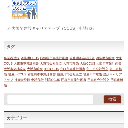
大阪で建設キャリアアップ（CCUS）申請代行
タグ
事業者登録
四條畷CCUS
四條畷市事業計画書
四條畷市会社設立
四條畷市離婚
大東
CCUS
大東市事業計画書
大東市会社設立
大東市離婚
大阪CCUS
大阪市事業計画書
大阪市会社設立
大阪市離婚
守口CCUS
守口市事業計画書
守口市会社設立
守口市離
婚
寝屋川CCUS
寝屋川市事業計画書
寝屋川市会社設立
寝屋川市離婚
建設キャリア
アップ
技能者登録
申請代行
門真CCUS
門真市事業計画書
門真市会社設立
門真市離
婚
カテゴリー