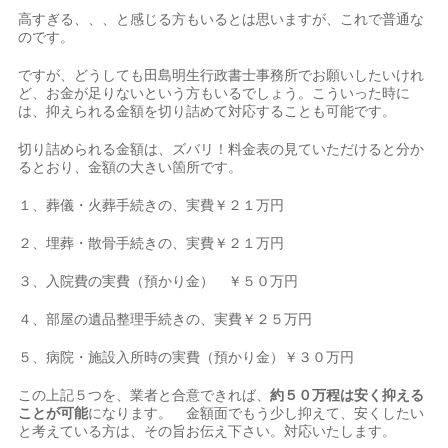
高すぎる、、、と感じる方もいるとは思いますが、これで普通な
のです。
ですが、どうしても田島明生行政書士事務所でお願いしたいけれ
ど、お金が足りないという方もいるでしょう。こういった時に
は、抑えられる金額を切り詰めて対応することも可能です。
切り詰められる金額は、ズバリ！料金表の見ていただけると分か
るとおり、金額の大きい箇所です。
１、葬儀・火葬手続きの、実費￥２１万円
２、埋葬・散骨手続きの、実費￥２１万円
３、入院費の実費（預かり金） ￥５０万円
４、部屋の遺品整理手続きの、実費￥２５万円
５、病院・施設入所時の実費（預かり金）￥３０万円
この上記５つを、業者と合意できれば、
約５０万程は安く抑える
ことが可能
になります。 金額面でもう少し抑えて、安くしたい
と考えている方は、その旨お伝え下さい。対応いたします。