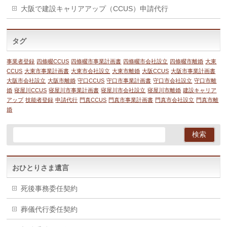
大阪で建設キャリアアップ（CCUS）申請代行
タグ
事業者登録
四條畷CCUS
四條畷市事業計画書
四條畷市会社設立
四條畷市離婚
大東
CCUS
大東市事業計画書
大東市会社設立
大東市離婚
大阪CCUS
大阪市事業計画書
大阪市会社設立
大阪市離婚
守口CCUS
守口市事業計画書
守口市会社設立
守口市離
婚
寝屋川CCUS
寝屋川市事業計画書
寝屋川市会社設立
寝屋川市離婚
建設キャリア
アップ
技能者登録
申請代行
門真CCUS
門真市事業計画書
門真市会社設立
門真市離
婚
おひとりさま遺言
死後事務委任契約
葬儀代行委任契約