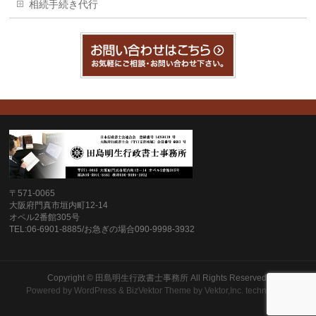
相続手続き代行
〒571-0065
大阪府門真市垣内町12-14
オペル2番館305号
TEL:06-6901-8885/お急ぎの場合090-9998-3932
Copyright ©
田島明生行政書士事務所
All Rights Reserved.
Powered by
WordPress
&
BizVektor Theme
by
Vektor,Inc.
technology.