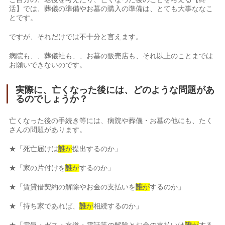
活】では、葬儀の準備やお墓の購入の準備は、とても大事ななこ
とです。
ですが、それだけでは不十分と言えます。
病院も、、葬儀社も、、お墓の販売店も、それ以上のことまでは
お願いできないのです。
実際に、亡くなった後には、どのような問題があ
るのでしょうか？
亡くなった後の手続き等には、病院や葬儀・お墓の他にも、たく
さんの問題があります。
★「死亡届けは
誰
が
提出するのか」
★「家の片付けを
誰
が
するのか」
★「賃貸借契約の解除やお金の支払いを
誰
が
するのか」
★「持ち家であれば、
誰
が
相続するのか」
★「電気・ガス・水道・電話等の解除とお金の支払いは
誰
が
する