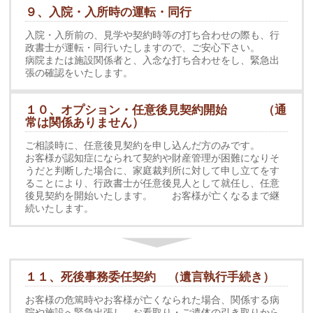
９、入院・入所時の運転・同行
入院・入所前の、見学や契約時等の打ち合わせの際も、行
政書士が運転・同行いたしますので、ご安心下さい。
病院または施設関係者と、入念な打ち合わせをし、緊急出
張の確認をいたします。
１０、オプション・任意後見契約開始 （通
常は関係ありません）
ご相談時に、任意後見契約を申し込んだ方のみです。
お客様が認知症になられて契約や財産管理が困難になりそ
うだと判断した場合に、家庭裁判所に対して申し立てをす
ることにより、行政書士が任意後見人として就任し、任意
後見契約を開始いたします。 お客様が亡くなるまで継
続いたします。
１１、死後事務委任契約 （遺言執行手続き）
お客様の危篤時やお客様が亡くなられた場合、関係する病
院や施設へ緊急出張し、お看取り・ご遺体の引き取りから