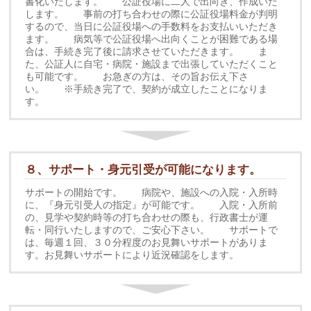
書化いたします。 公証役場に二人で出向き、作成いた
します。 事前の打ち合わせの際に公証役場料金が判明
するので、当日に公証役場への手数料をお支払いいただき
ます。 病気等で公証役場へ出向くことが困難である場
合は、手続き完了後に請求させていただきます。 ま
た、公証人に自宅・病院・施設まで出張していただくこと
も可能です。 お急ぎの方は、その旨お伝え下さ
い。 ※手続き完了で、契約が成立したことになりま
す。
８、サポート・身元引受が可能になります。
サポートの開始です。 病院や、施設への入院・入所時
に、『身元引受人の指定』が可能です。 入院・入所前
の、見学や契約時等の打ち合わせの際も、行政書士が運
転・同行いたしますので、ご安心下さい。 サポートで
は、毎週１回、３０分程度のお見舞いサポートがありま
す。お見舞いサポートにより近況確認をします。