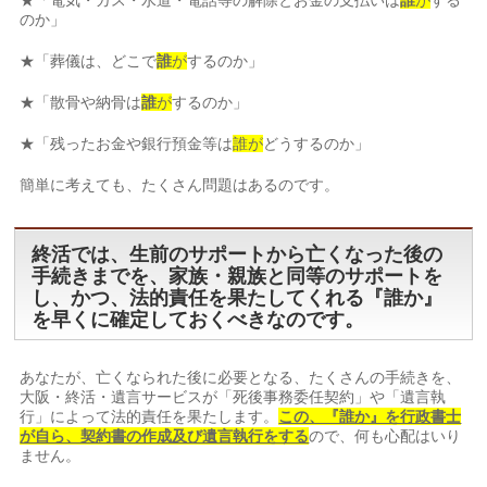
のか」
★「葬儀は、どこで
誰
が
するのか」
★「散骨や納骨は
誰
が
するのか」
★「残ったお金や銀行預金等は
誰が
どうするのか」
簡単に考えても、たくさん問題はあるのです。
終活では、生前のサポートから亡くなった後の
手続きまでを、家族・親族と同等のサポートを
し、かつ、法的責任を果たしてくれる『誰か』
を早くに確定しておくべきなのです。
あなたが、亡くなられた後に必要となる、たくさんの手続きを、
大阪・終活・遺言サービスが「死後事務委任契約」や「遺言執
行」によって法的責任を果たします。
この、『誰か』を行政書士
が自ら、契約書の作成及び遺言執行をする
ので、何も心配はいり
ません。