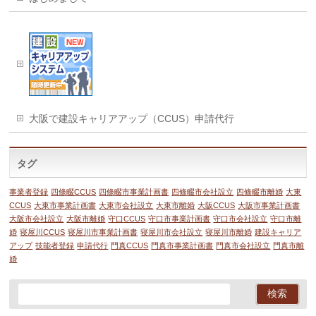
大阪で建設キャリアアップ（CCUS）申請代行
タグ
事業者登録
四條畷CCUS
四條畷市事業計画書
四條畷市会社設立
四條畷市離婚
大東
CCUS
大東市事業計画書
大東市会社設立
大東市離婚
大阪CCUS
大阪市事業計画書
大阪市会社設立
大阪市離婚
守口CCUS
守口市事業計画書
守口市会社設立
守口市離
婚
寝屋川CCUS
寝屋川市事業計画書
寝屋川市会社設立
寝屋川市離婚
建設キャリア
アップ
技能者登録
申請代行
門真CCUS
門真市事業計画書
門真市会社設立
門真市離
婚