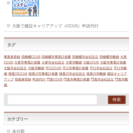
大阪で建設キャリアアップ（CCUS）申請代行
タグ
事業者登録
四條畷CCUS
四條畷市事業計画書
四條畷市会社設立
四條畷市離婚
大東
CCUS
大東市事業計画書
大東市会社設立
大東市離婚
大阪CCUS
大阪市事業計画書
大阪市会社設立
大阪市離婚
守口CCUS
守口市事業計画書
守口市会社設立
守口市離
婚
寝屋川CCUS
寝屋川市事業計画書
寝屋川市会社設立
寝屋川市離婚
建設キャリア
アップ
技能者登録
申請代行
門真CCUS
門真市事業計画書
門真市会社設立
門真市離
婚
カテゴリー
未分類