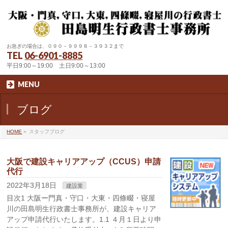
お急ぎの場合は、０９０－９９９８－３９３２まで
TEL
06-6901-8885
平日9:00～19:00 土日9:00～13:00
MENU
ブログ
HOME
»
スタッフブログ
大阪で建設キャリアアップ（CCUS）申請
代行
2022年3月18日
建設業
目次1 大阪ー門真・守口・大東・四條畷・寝屋
川の田島明生行政書士事務所が、建設キャリア
アップ申請代行いたします。1.1 ４月１日より申