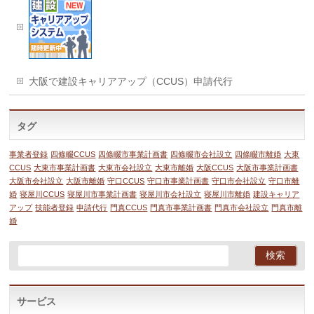
大阪で建設キャリアアップ（CCUS）申請代行
タグ
事業者登録
四條畷CCUS
四條畷市事業計画書
四條畷市会社設立
四條畷市離婚
大東
CCUS
大東市事業計画書
大東市会社設立
大東市離婚
大阪CCUS
大阪市事業計画書
大阪市会社設立
大阪市離婚
守口CCUS
守口市事業計画書
守口市会社設立
守口市離
婚
寝屋川CCUS
寝屋川市事業計画書
寝屋川市会社設立
寝屋川市離婚
建設キャリア
アップ
技能者登録
申請代行
門真CCUS
門真市事業計画書
門真市会社設立
門真市離
婚
サービス