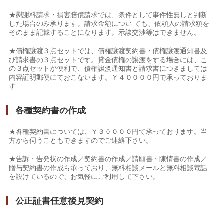
★慰謝料請求・損害賠償請求では、条件として事件性無しと判断
した場合のみ承ります。請求金額につい ても、依頼人の請求額を
そのまま記載することになります。示談交渉等はできません。
★債権譲渡３点セットでは、債権譲渡契約書・債権譲渡通知書及
び請求書の３点セットです。貸金債権の譲渡をする場合には、こ
の３点セットが便利で、債権譲渡通知書と請求書につきましては
内容証明郵便にておこないます。￥４００００円で承っておりま
す
各種契約書の作成
★各種契約書については、￥３００００円で承っております。当
方から伺うこともできますのでご連絡下さい。
★告訴・告発状の作成／契約書の作成／請願書・陳情書の作成／
贈与契約書の作成も承っており、無料相談メールと無料相談電話
を設けているので、お気軽にご利用して下さい。
公正証書任意後見契約