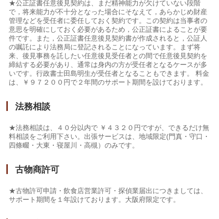
★公正証書任意後見契約は、まだ精神能力が欠けていない段階
で，将来能力が不十分となった場合にそなえて，あらかじめ財産
管理などを受任者に委任しておく契約です。この契約は当事者の
意思を明確にしておく必要があるため，公正証書によることが要
件です。また，公正証書任意後見契約書が作成されると，公証人
の嘱託により法務局に登記されることになっています。まず将
来、後見事務を託したい任意後見受任者との間で任意後見契約を
締結する必要があり、通常は身内の方が受任者となるケースが多
いです。行政書士田島明生が受任者となることもできます。 料金
は、￥９７２００円で２年間のサポート期間を設けております。
法務相談
★法務相談は、４０分以内で ￥４３２０円ですが、できるだけ無
料相談をご利用下さい。出張サービスは、地域限定(門真・守口・
四條畷・大東・寝屋川・高槻）のみです。
古物商許可
★古物許可申請・飲食店営業許可・探偵業届出につきましては、
サポート期間を１年設けております。大阪府限定です。