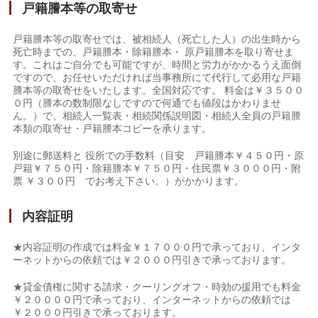
戸籍謄本等の取寄せ
戸籍謄本等の取寄せでは、被相続人（死亡した人）の出生時から
死亡時までの、戸籍謄本・除籍謄本・ 原戸籍謄本を取り寄せま
す。これはご自分でも可能ですが、時間と労力がかかるうえ面倒
ですので、お任せいただければ当事務所にて代行して必用な戸籍
謄本等の取寄せをいたします。全国対応です。 料金は￥３５００
０円（謄本の数制限なしですので何通でも値段はかわりませ
ん。）で、相続人一覧表・相続関係説明図・相続人全員の戸籍謄
本類の取寄せ・戸籍謄本コピーを承ります。
別途に郵送料と 役所での手数料（目安 戸籍謄本￥４５０円・原
戸籍￥７５０円・除籍謄本￥７５０円・住民票￥３０００円・附
票 ￥３００円 でお考え下さい。）がかかります。
内容証明
★内容証明の作成では料金￥１７０００円で承っており、インタ
ーネットからの依頼では￥２０００円引きで承っております。
★貸金債権に関する請求・クーリングオフ・時効の援用でも料金
￥２００００円で承っており、インターネットからの依頼では
￥２０００円引きで承っております。