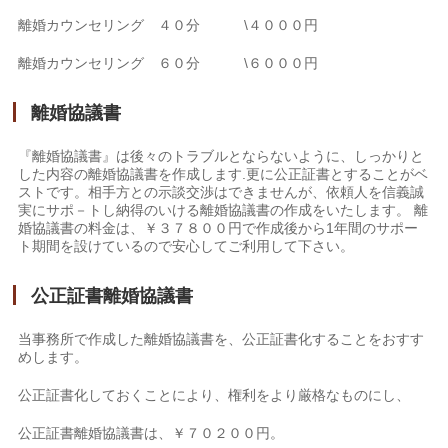
離婚カウンセリング ４０分 \４０００円
離婚カウンセリング ６０分 \６０００円
離婚協議書
『離婚協議書』は後々のトラブルとならないように、しっかりと
した内容の離婚協議書を作成します.更に公正証書とすることがベ
ストです。相手方との示談交渉はできませんが、依頼人を信義誠
実にサポ－トし納得のいける離婚協議書の作成をいたします。 離
婚協議書の料金は、￥３７８００円で作成後から1年間のサポー
ト期間を設けているので安心してご利用して下さい。
公正証書離婚協議書
当事務所で作成した離婚協議書を、公正証書化することをおすす
めします。
公正証書化しておくことにより、権利をより厳格なものにし、
公正証書離婚協議書は、￥７０２００円。