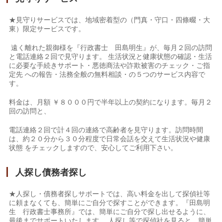
★見守りサービスでは、地域密着型の（門真・守口・四條畷・大
東）限定サービスです。
遠く離れた親御様を『行政書士 田島明生』が、毎月２回の訪問
と電話連絡２回で見守ります。 生活状況と健康状態の確認・生活
に必要な手続きサポート・悪徳商法や詐欺被害のチェック・ご指
定先 への報告・法務全般の無料相談・の５つのサービス内容で
す。
料金は、月額 ￥８０００円で半年以上の契約になります。毎月２
回の訪問と、
電話連絡２回で計４回の連絡で高齢者を見守ります。訪問時間
は、約２０分から３０分程度で日常会話を交えて生活状況や健康
状態 をチェックしますので、安心してご利用下さい。
人探し債務者探し
★人探し・債務者探しサポートでは、高い料金を出して探偵社等
に頼まなくても、簡単にご自分で探すことができます。『田島明
生 行政書士事務所』では、簡単にご自分で探し出せるように、
最後までサポートいたします。 人探し等で探偵社を見ると、簡単