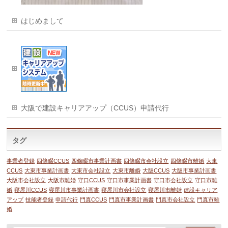
はじめまして
大阪で建設キャリアアップ（CCUS）申請代行
タグ
事業者登録
四條畷CCUS
四條畷市事業計画書
四條畷市会社設立
四條畷市離婚
大東
CCUS
大東市事業計画書
大東市会社設立
大東市離婚
大阪CCUS
大阪市事業計画書
大阪市会社設立
大阪市離婚
守口CCUS
守口市事業計画書
守口市会社設立
守口市離
婚
寝屋川CCUS
寝屋川市事業計画書
寝屋川市会社設立
寝屋川市離婚
建設キャリア
アップ
技能者登録
申請代行
門真CCUS
門真市事業計画書
門真市会社設立
門真市離
婚