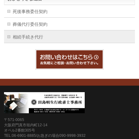
死後事務委任契約
葬儀代行委任契約
相続手続き代行
〒571-0065
大阪府門真市垣内町12-14
オペル2番館305号
TEL:06-6901-8885/お急ぎの場合090-9998-3932