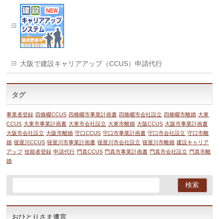
大阪で建設キャリアアップ（CCUS）申請代行
タグ
事業者登録
四條畷CCUS
四條畷市事業計画書
四條畷市会社設立
四條畷市離婚
大東
CCUS
大東市事業計画書
大東市会社設立
大東市離婚
大阪CCUS
大阪市事業計画書
大阪市会社設立
大阪市離婚
守口CCUS
守口市事業計画書
守口市会社設立
守口市離
婚
寝屋川CCUS
寝屋川市事業計画書
寝屋川市会社設立
寝屋川市離婚
建設キャリア
アップ
技能者登録
申請代行
門真CCUS
門真市事業計画書
門真市会社設立
門真市離
婚
おひとりさま遺言